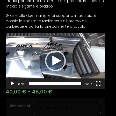
Ideale per
cotture uniformi
e per presentare i piatti in
modo elegante e pratico.
Grazie alle due maniglie di supporto in acciaio, è
possibile spostarla facilmente all’interno del
barbecue e portarla direttamente a tavola.
Video
Player
00:00
00:14
40,00
€
-
48,00
€
dimensioni